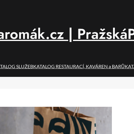
aromák.cz | PražskáP
TALOG SLUŽEB
KATALOG RESTAURACÍ, KAVÁREN a BARŮ
KAT