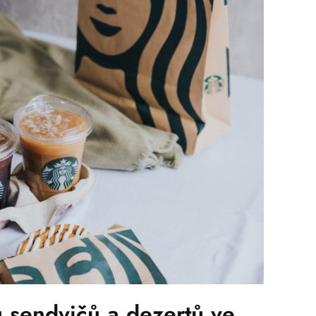
 sendvičů a dezertů ve