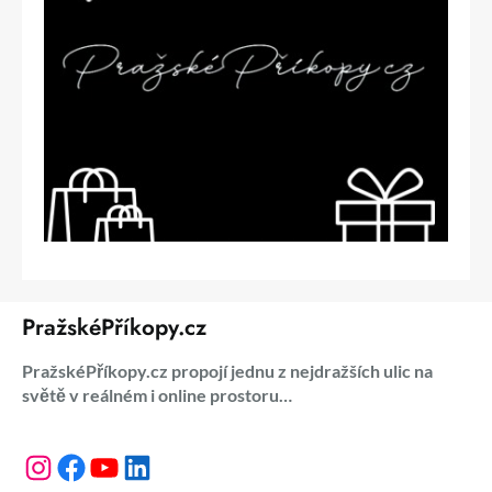
PražskéPříkopy.cz
PražskéPříkopy.cz propojí jednu z nejdražších ulic na
světě v reálném i online prostoru…
Instagram
Facebook
YouTube
LinkedIn