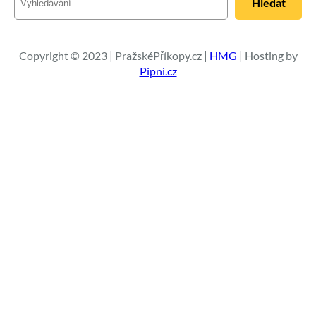
Hledat
l
e
d
a
Copyright © 2023 | PražskéPříkopy.cz |
HMG
| Hosting by
t
Pipni.cz