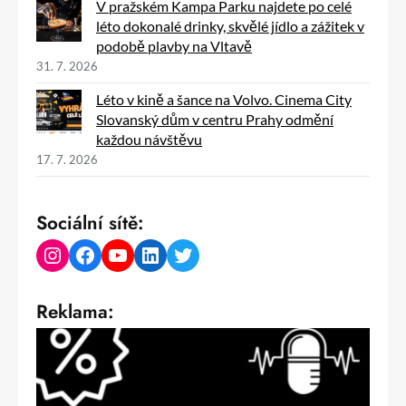
V pražském Kampa Parku najdete po celé
léto dokonalé drinky, skvělé jídlo a zážitek v
podobě plavby na Vltavě
31. 7. 2026
Léto v kině a šance na Volvo. Cinema City
Slovanský dům v centru Prahy odmění
každou návštěvu
17. 7. 2026
Sociální sítě:
Instagram
Facebook
YouTube
LinkedIn
Twitter
Reklama: