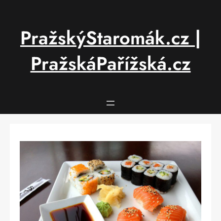
Přeskočit
na
obsah
PražskýStaromák.cz |
PražskáPařížská.cz