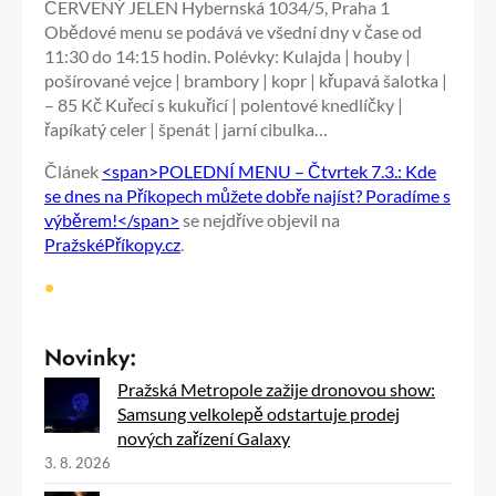
ČERVENÝ JELEN Hybernská 1034/5, Praha 1
Obědové menu se podává ve všední dny v čase od
11:30 do 14:15 hodin. Polévky: Kulajda | houby |
pošírované vejce | brambory | kopr | křupavá šalotka |
– 85 Kč Kuřecí s kukuřicí | polentové knedlíčky |
řapíkatý celer | špenát | jarní cibulka…
Článek
<span>POLEDNÍ MENU – Čtvrtek 7.3.: Kde
se dnes na Příkopech můžete dobře najíst? Poradíme s
výběrem!</span>
se nejdříve objevil na
PražskéPříkopy.cz
.
•
Novinky:
Pražská Metropole zažije dronovou show:
Samsung velkolepě odstartuje prodej
nových zařízení Galaxy
3. 8. 2026