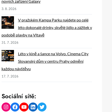
nových zařízení Galaxy
3. 8. 2026
V pražském Kampa Parku najdete po celé
léto dokonalé drinky, skvělé jídlo a zážitek v
podobě plavby na Vltavě
31. 7. 2026
Léto v kině a šance na Volvo. Cinema City
Slovanský dům v centru Prahy odmění
každou návštěvu
17. 7. 2026
Sociální sítě:
Instagram
Facebook
YouTube
LinkedIn
Twitter