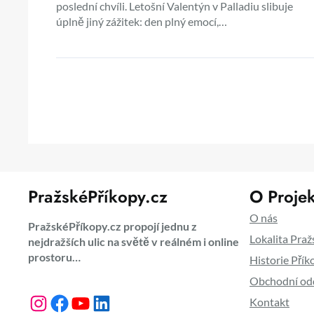
poslední chvíli. Letošní Valentýn v Palladiu slibuje
úplně jiný zážitek: den plný emocí,…
PražskéPříkopy.cz
O Projek
O nás
PražskéPříkopy.cz propojí jednu z
Lokalita Praž
nejdražších ulic na světě v reálném i online
prostoru…
Historie Přík
Obchodní od
Instagram
Facebook
YouTube
LinkedIn
Kontakt