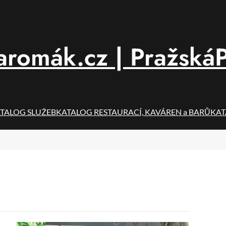
aromák.cz | PražskáP
TALOG SLUŽEB
KATALOG RESTAURACÍ, KAVÁREN a BARŮ
KAT