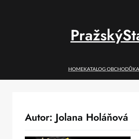
Přeskočit
na
obsah
PražskýSt
HOME
KATALOG OBCHODŮ
KA
Autor:
Jolana Holáňová