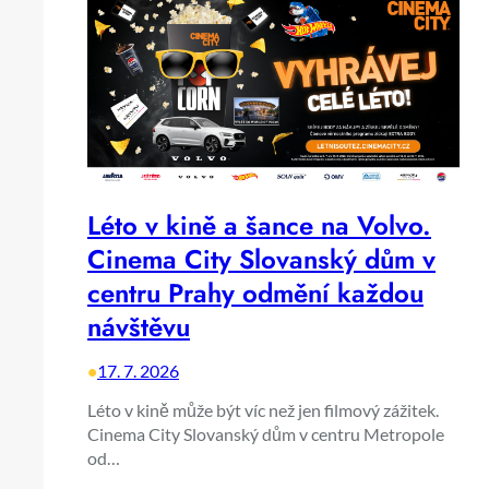
Léto v kině a šance na Volvo.
Cinema City Slovanský dům v
centru Prahy odmění každou
návštěvu
•
17. 7. 2026
Léto v kině může být víc než jen filmový zážitek.
Cinema City Slovanský dům v centru Metropole
od…