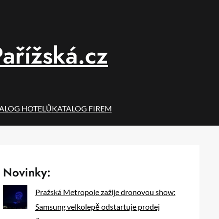
ařížská.cz
ALOG HOTELŮ
KATALOG FIREM
Novinky:
Pražská Metropole zažije dronovou show:
Samsung velkolepě odstartuje prodej