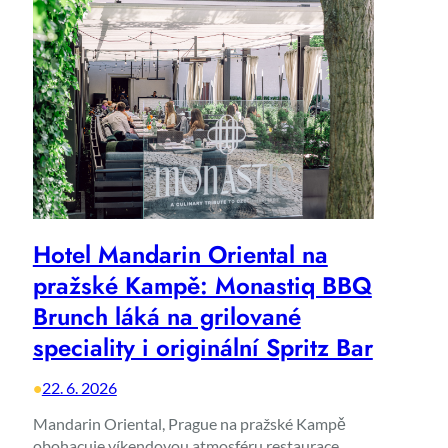
Hotel Mandarin Oriental na
pražské Kampě: Monastiq BBQ
Brunch láká na grilované
speciality i originální Spritz Bar
•
22. 6. 2026
Mandarin Oriental, Prague na pražské Kampě
obohacuje víkendovou atmosféru restaurace