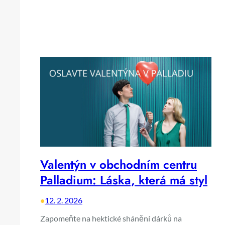
Valentýn v obchodním centru
Palladium: Láska, která má styl
•
12. 2. 2026
Zapomeňte na hektické shánění dárků na