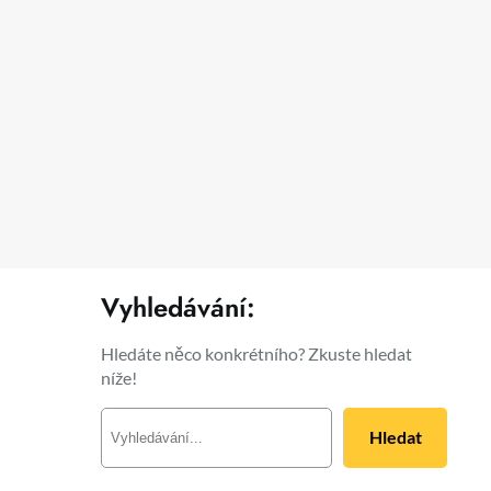
Vyhledávání:
Hledáte něco konkrétního? Zkuste hledat
níže!
H
Hledat
l
e