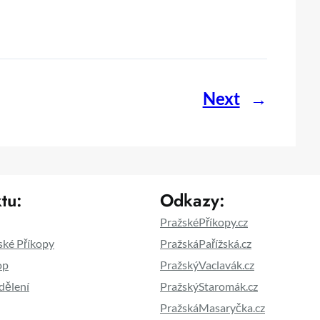
Next
→
tu:
Odkazy:
PražskéPříkopy.cz
ské Příkopy
PražskáPařížská.cz
op
PražskýVaclavák.cz
dělení
PražskýStaromák.cz
PražskáMasaryčka.cz