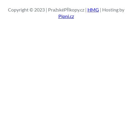
d
a
Copyright © 2023 | PražskéPříkopy.cz |
HMG
| Hosting by
t
Pipni.cz