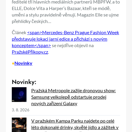
ředitelé tří hlavních mediálních partnerů MBPFW, a to
ELLE, Dolce Vita a Harper’s Bazaar, kteří se módě,
umění a stylu pravidelně věnují. Magazín Elle se ujme
přehlídky českých…
Článek
<span>Mercedes-Benz Prague Fashion Week
představuje lokaci jarní edice a přichází s novým
konceptem</span>
se nejdříve objevil na
PražskéPříkopy.cz
.
•
Novinky
Novinky:
Pražská Metropole zažije dronovou show:
Samsung velkolepě odstartuje prodej
nových zařízení Galaxy
3. 8. 2026
V pražském Kampa Parku najdete po celé
léto dokonalé drinky, skvělé jídlo a zážitek v