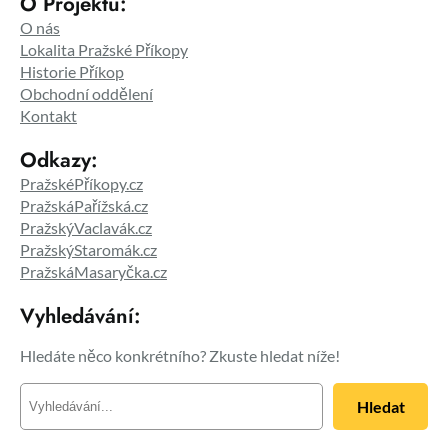
O Projektu:
O nás
Lokalita Pražské Příkopy
Historie Příkop
Obchodní oddělení
Kontakt
Odkazy:
PražskéPříkopy.cz
PražskáPařížská.cz
PražskýVaclavák.cz
PražskýStaromák.cz
PražskáMasaryčka.cz
Vyhledávání:
Hledáte něco konkrétního? Zkuste hledat níže!
H
Hledat
l
e