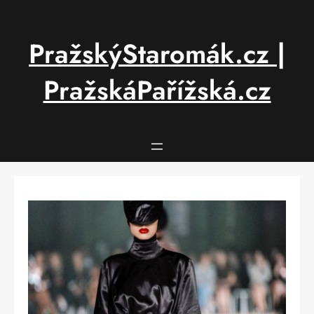
Přeskočit
na
obsah
PražskýStaromák.cz |
PražskáPařížská.cz