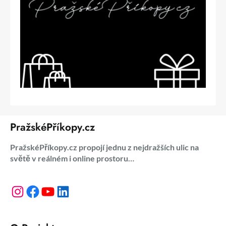
PražskéPříkopy.cz
PražskéPříkopy.cz propojí jednu z nejdražších ulic na
světě v reálném i online prostoru…
Instagram
Facebook
YouTube
LinkedIn