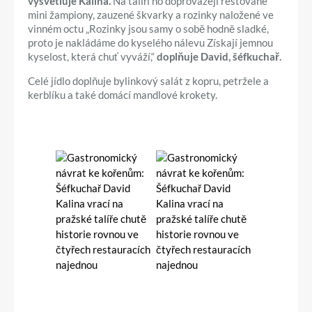
vysvětluje Kalina.
Na talíři ho doprovázejí restované
mini žampiony, zauzené škvarky a rozinky naložené ve
vinném octu „Rozinky jsou samy o sobě hodně sladké,
proto je nakládáme do kyselého nálevu Získají jemnou
kyselost, která chuť vyváží,“
doplňuje David, šéfkuchař.
Celé jídlo doplňuje bylinkový salát z kopru, petržele a
kerblíku a také domácí mandlové krokety.