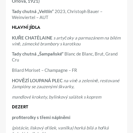
Orlová, 1921)
Tady chutná „Veltlín“
2023, Christoph Bauer –
Weinviertel – AUT
HLAVNÍ JÍDLA
KUŘE CHATÊLAINE
s artyčoky a parmazánem na bílém
víně, zámecké brambory s karotkou
Tady chutná „Šampaňské”
Blanc de Blanc, Brut, Grand
Cru
Bliard Moriset – Champagne – FR
HOVĚZÍ LOUPANÁ PLEC
na víně a zelenině, restované
žampióny se zauzenými škvarky,
mandlové krokety, bylinkový salátek s koprem
DEZERT
profiterolky s třemi náplněmi
(pistácie, lískový oříšek, vanilka) horká bílá a hořká