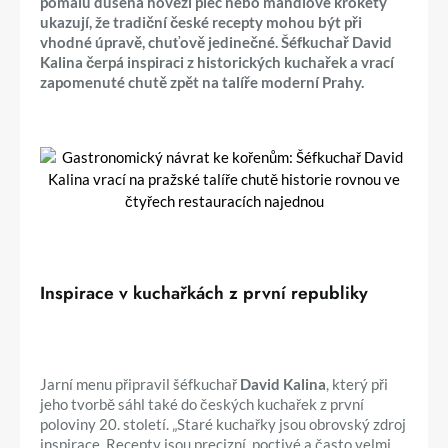
pomalu dušená hovězí plec nebo mandlové krokety
ukazují, že tradiční české recepty mohou být při
vhodné úpravě, chuťově jedinečné. Šéfkuchař David
Kalina čerpá inspiraci z historických kuchařek a vrací
zapomenuté chutě zpět na talíře moderní Prahy.
Inspirace v kuchařkách z první republiky
Jarní menu připravil šéfkuchař
David Kalina
, který při
jeho tvorbě sáhl také do českých kuchařek z první
poloviny 20. století. „Staré kuchařky jsou obrovský zdroj
inspirace. Recepty jsou precizní, poctivé a často velmi