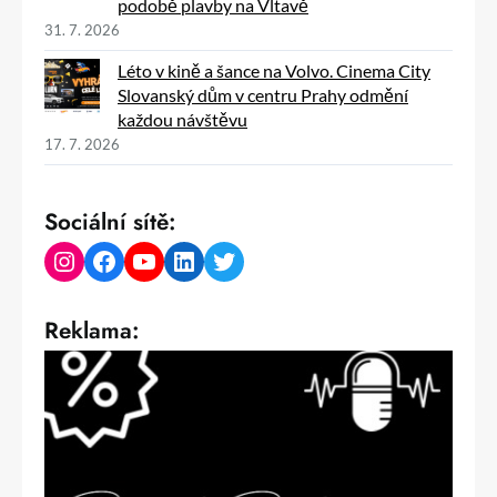
podobě plavby na Vltavě
31. 7. 2026
Léto v kině a šance na Volvo. Cinema City
Slovanský dům v centru Prahy odmění
každou návštěvu
17. 7. 2026
Sociální sítě:
Instagram
Facebook
YouTube
LinkedIn
Twitter
Reklama: