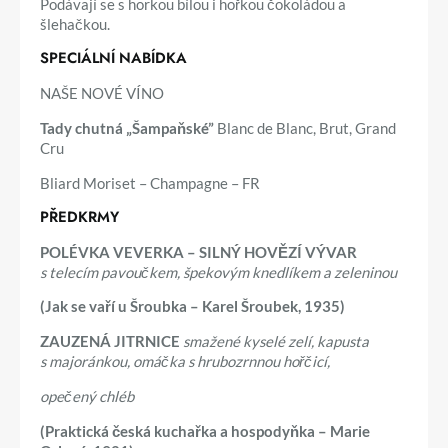
Podávají se s horkou bílou i hořkou čokoládou a
šlehačkou.
SPECIÁLNÍ NABÍDKA
NAŠE NOVÉ VÍNO
Tady chutná „Šampaňské”
Blanc de Blanc, Brut, Grand
Cru
Bliard Moriset – Champagne – FR
PŘEDKRMY
POLÉVKA VEVERKA – SILNÝ HOVĚZÍ VÝVAR
s telecím pavoučkem, špekovým knedlíkem a zeleninou
(Jak se vaří u Šroubka – Karel Šroubek, 1935)
ZAUZENÁ JITRNICE
smažené kyselé zelí, kapusta
s majoránkou, omáčka s hrubozrnnou hořčicí,
opečený chléb
(Praktická česká kuchařka a hospodyňka – Marie