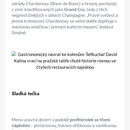
odrůdy Chardonnay (Blanc de Blanc) a hrozny pocházejí
z vinic klasifikovaných jako
Grand Cru
, tedy z těch
nejprestižnějších v oblasti Champagne. „Právě svěžest a
jemná krémovost Chardonnay se velmi dobře doplňuje s
máslovou omáčkou i jemným kuřecím masem,“ dodává
Šimáně.
Sladká tečka
Menu uzavírá dezert v podobě
profiterolek se třemi
náplněmi
– pistáciovou, lískovo-oříškovou a vanilkovou.