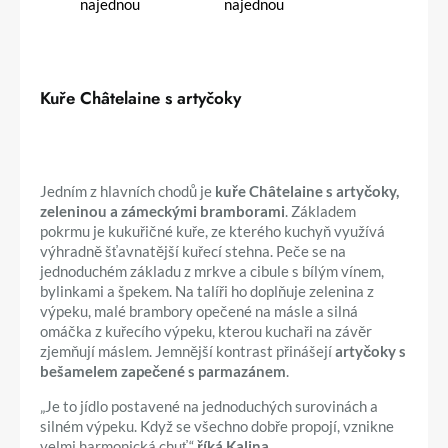
Kuře Châtelaine s artyčoky
Jedním z hlavních chodů je
kuře Châtelaine s artyčoky,
zeleninou a zámeckými bramborami
. Základem
pokrmu je kukuřičné kuře, ze kterého kuchyň využívá
výhradně šťavnatější kuřecí stehna. Peče se na
jednoduchém základu z mrkve a cibule s bílým vínem,
bylinkami a špekem. Na talíři ho doplňuje zelenina z
výpeku, malé brambory opečené na másle a silná
omáčka z kuřecího výpeku, kterou kuchaři na závěr
zjemňují máslem. Jemnější kontrast přinášejí
artyčoky s
bešamelem zapečené s parmazánem
.
„Je to jídlo postavené na jednoduchých surovinách a
silném výpeku. Když se všechno dobře propojí, vznikne
velmi harmonická chuť,“
říká Kalina.