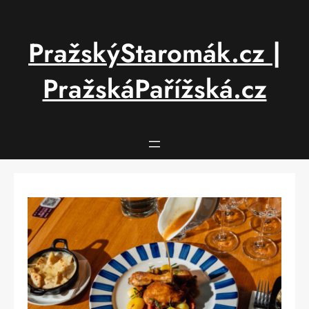
Přeskočit
na
obsah
PražskýStaromák.cz |
PražskáPařížská.cz