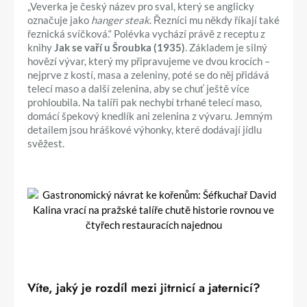
„Veverka je český název pro sval, který se anglicky
označuje jako
hanger steak
. Řezníci mu někdy říkají také
řeznická svíčková.“ Polévka vychází právě z receptu z
knihy
Jak se vaří u Šroubka (1935)
. Základem je silný
hovězí vývar, který my připravujeme ve dvou krocích –
nejprve z kostí, masa a zeleniny, poté se do něj přidává
telecí maso a další zelenina, aby se chuť ještě více
prohloubila. Na talíři pak nechybí trhané telecí maso,
domácí špekový knedlík ani zelenina z vývaru. Jemným
detailem jsou hráškové výhonky, které dodávají jídlu
svěžest.
Víte, jaký je rozdíl mezi jitrnicí a jaternicí?