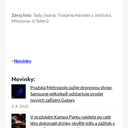
Zdroj foto:
Tady chutná: Tiskárna Národní a Jinřišská,
Mincovna, U Tellerů
•
Novinky
Novinky:
Pražská Metropole zažije dronovou show:
Samsung velkolepě odstartuje prodej
nových zařízení Galaxy
3. 8. 2026
V pražském Kampa Parku najdete po celé
léto dokonalé drinky, skvělé jídlo a zážitek v