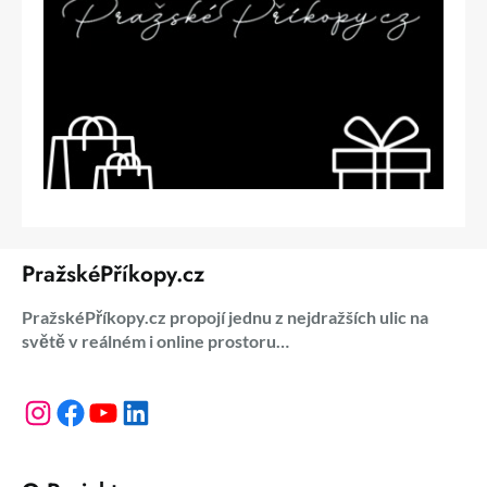
PražskéPříkopy.cz
PražskéPříkopy.cz propojí jednu z nejdražších ulic na
světě v reálném i online prostoru…
Instagram
Facebook
YouTube
LinkedIn