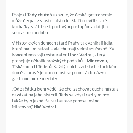
Projekt
Tady chutná
ukazuje, že česká gastronomie
může čerpat z vlastní historie. Stačí otevřít staré
kuchařky, vrátit se k poctivým postupům a dát jim
současnou podobu.
V historických domech staré Prahy tak vznikají jídla,
která mají minulost – ale chutnají velmi současně. Za
konceptem stojí restauratér
Libor Vedral
, který
propojuje několik pražských podniků –
Mincovnu,
Tiskárnu a U Tellerů
. Každý z nich vznikl v historickém
domě, a právě jeho minulost se promítá do názvu i
gastronomické identity.
„Od začátku jsem věděl, že chci zachovat ducha místa a
navázat na jeho historii. Tady se kdysi razily mince,
takže bylo jasné, že restaurace ponese jméno
Mincovna,“
říká Vedral.