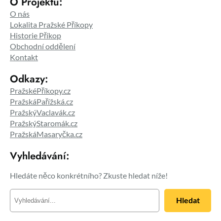
O Projektu:
O nás
Lokalita Pražské Příkopy
Historie Příkop
Obchodní oddělení
Kontakt
Odkazy:
PražskéPříkopy.cz
PražskáPařížská.cz
PražskýVaclavák.cz
PražskýStaromák.cz
PražskáMasaryčka.cz
Vyhledávání:
Hledáte něco konkrétního? Zkuste hledat níže!
H
Hledat
l
e