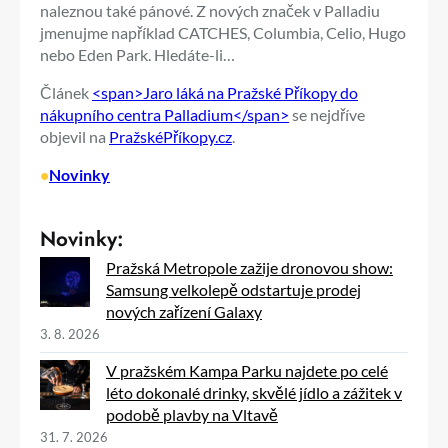
naleznou také pánové. Z nových značek v Palladiu
jmenujme například CATCHES, Columbia, Celio, Hugo
nebo Eden Park. Hledáte-li…
Článek
<span>Jaro láká na Pražské Příkopy do
nákupního centra Palladium</span>
se nejdříve
objevil na
PražskéPříkopy.cz
.
•
Novinky
Novinky:
Pražská Metropole zažije dronovou show:
Samsung velkolepě odstartuje prodej
nových zařízení Galaxy
3. 8. 2026
V pražském Kampa Parku najdete po celé
léto dokonalé drinky, skvělé jídlo a zážitek v
podobě plavby na Vltavě
31. 7. 2026