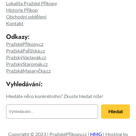
Lokalita Pražské Příkopy
Historie Příkop
Obchodní oddělení
Kontakt
Odkazy:
PražskéPříkopy.cz
PražskáPařížská.cz
PražskýVaclavák.cz
PražskýStaromák.cz
PražskáMasaryčka.cz
Vyhledávání:
Hledáte něco konkrétního? Zkuste hledat níže!
H
Hledat
l
e
d
a
Copyright © 2023 | PražskéPříkopy.cz |
HMG
| Hosting by