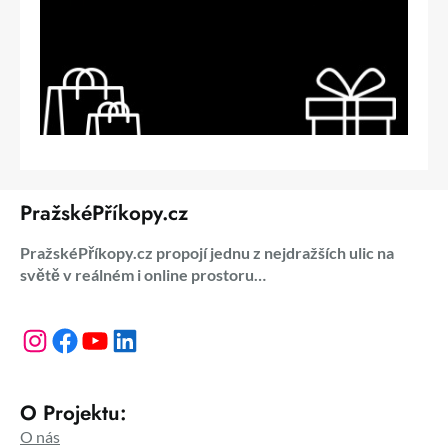
PražskéPříkopy.cz
PražskéPříkopy.cz propojí jednu z nejdražších ulic na
světě v reálném i online prostoru…
Instagram
Facebook
YouTube
LinkedIn
O Projektu:
O nás