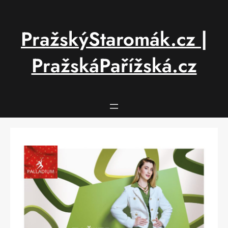
Přeskočit
na
obsah
PražskýStaromák.cz |
PražskáPařížská.cz